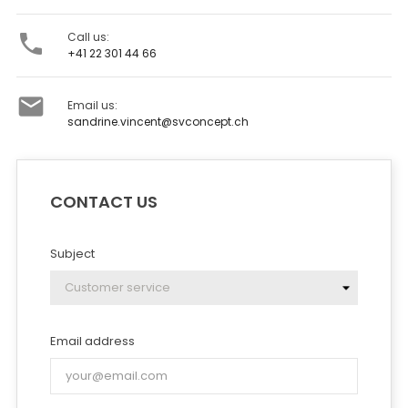

Call us:
+41 22 301 44 66

Email us:
sandrine.vincent@svconcept.ch
CONTACT US
Subject
Email address