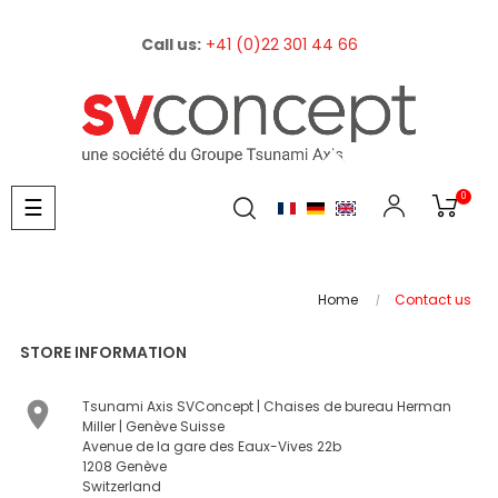
Call us:
+41 (0)22 301 44 66
0
Toggle
☰
navigation
Home
Contact us
STORE INFORMATION

Tsunami Axis SVConcept | Chaises de bureau Herman
Miller | Genève Suisse
Avenue de la gare des Eaux-Vives 22b
1208 Genève
Switzerland