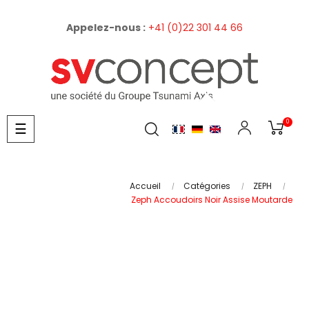
Appelez-nous :
+41 (0)22 301 44 66
0
Basculer
☰
la
navigation
Accueil
Catégories
ZEPH
Zeph Accoudoirs Noir Assise Moutarde