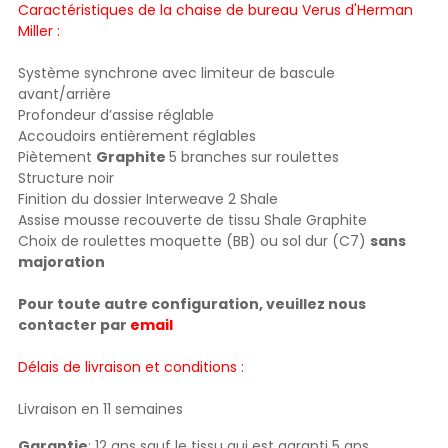
Caractéristiques de la chaise de bureau Verus d'Herman
Miller :
Système synchrone avec limiteur de bascule
avant/arrière
Profondeur d’assise réglable
Accoudoirs entièrement réglables
Piètement
Graphite
5 branches sur roulettes
Structure noir
Finition du dossier Interweave 2 Shale
Assise
mousse recouverte de tissu Shale Graphite
Choix de roulettes moquette (BB) ou sol dur (C7)
sans
majoration
Pour toute autre configuration, veuillez nous
contacter par
email
Délais de livraison et conditions :
Livraison en 11 semaines
Garantie
: 12 ans sauf le tissu qui est garanti 5 ans