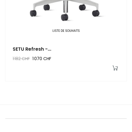
‹
›
LISTE DE SOUHAITS
SETU Refresh -...
1 182 CHF
1 070 CHF