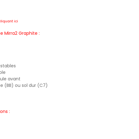
cliquant ici
e Mirra2 Graphite :
stables
ble
cule avant
e (BB) ou sol dur (C7)
ons :