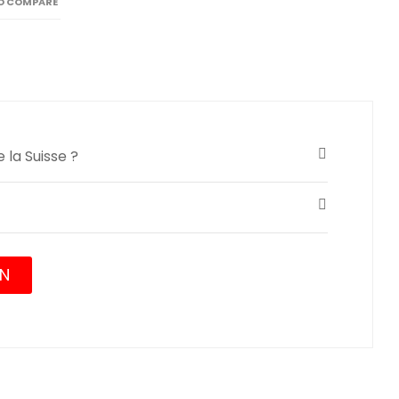
O COMPARE
 la Suisse ?
ON