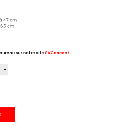
3 à 47 cm
 56.5 cm
 bureau sur notre site
SVConcept.
R