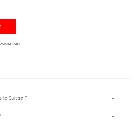
R
O COMPARE
 la Suisse ?
?