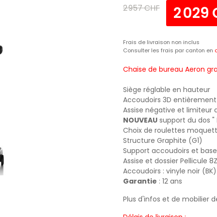
2 957 CHF
2 029
Frais de livraison non inclus
Consulter les frais par canton en
Chaise de bureau Aeron gra
Siège réglable en hauteur
Accoudoirs 3D entièrement 
Assise négative et limiteur
NOUVEAU
support du dos " P
Choix de roulettes moquett
Structure Graphite (G1)
Support accoudoirs et bas
Assise et dossier Pellicule 
Accoudoirs : vinyle noir (BK)
Garantie
: 12 ans
Plus d'infos et de mobilier 