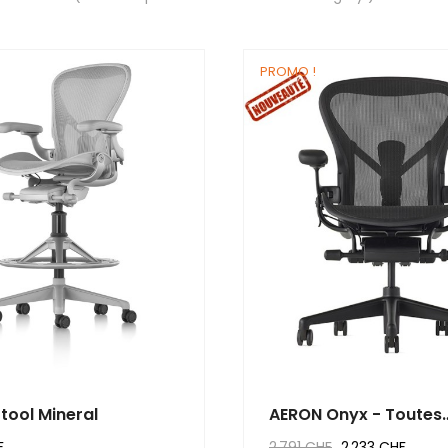
PROMO !
tool Mineral
AERON Onyx - Toutes
Options
F
2 791 CHF
2 233 CHF