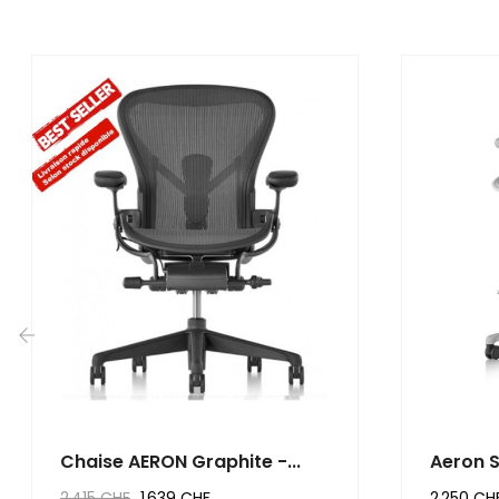
‹
Chaise AERON Graphite -...
Aeron S
2 415 CHF
1 639 CHF
2 250 CH