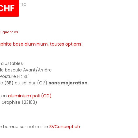
TTC
 CHF
cliquant ici
phite base aluminium, toutes options :
ajustables
 de bascule Avant/Arrière
osture Fit SL"
e (BB) ou sol dur (C7)
sans majoration
e en
aluminium poli (CD)
8Z Graphite (23103)
de bureau sur notre site
SVConcept.ch