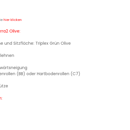
ie
hier klicken
rra2 Olive:
und Sitzfläche: Triplex Grün Olive
mlehnen
rwärtsneigung
nrollen (BB) oder Hartbodenrollen (C7)
ütze
n: