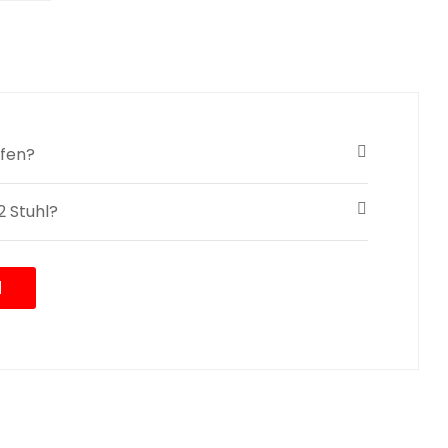
ffen?
2 Stuhl?
N