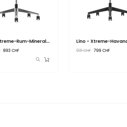
Xtreme-Rum-Mineral...
Lino - Xtreme-Havan
Graphite
F
893 CHF
931 CHF
799 CHF