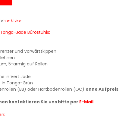
ie
hier klicken
Tonga-Jade Bürostuhls:
grenzer und Vorwärtskippen
mlehnen
ium, 5-armig auf Rollen
e in Vert Jade
f in Tonga-Grün
nrollen (BB) oder Hartbodenrollen (OC)
ohne Aufpreis
nen kontaktieren Sie uns bitte per
E-Mail
en: