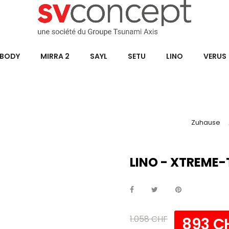
BODY
MIRRA 2
SAYL
SETU
LINO
VERUS
Zuhause
LINO - XTREME
1.058 CHF
893 C