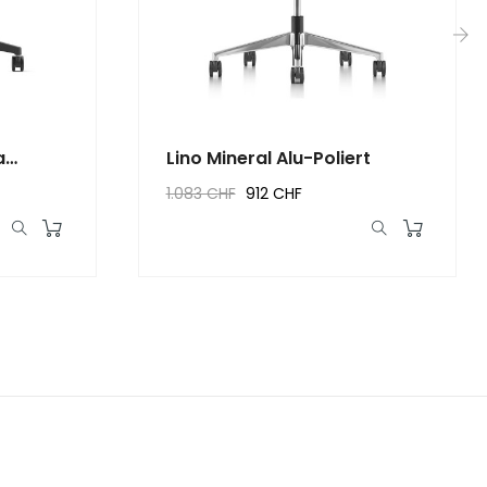
›
a
Lino Mineral Alu-Poliert
1.083 CHF
912 CHF