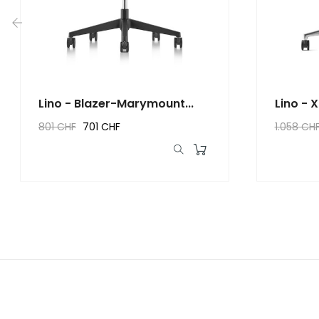
‹
Lino - Blazer-Marymount...
Lino - 
801 CHF
701 CHF
1.058 CH